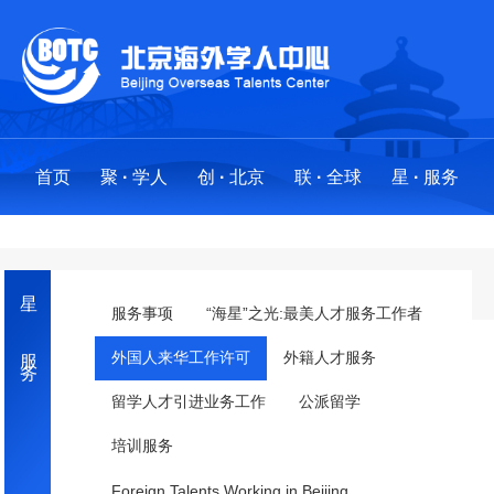
首页
聚
·
学人
创
·
北京
联
·
全球
星
·
服务
聚
创
联
星
·
·
·
·
学人
北京
全球
服务
星 · 服务
求才聚贤
政策法规
全球布局
服务事项
服务事项
“海星”之光:最美人才服务工作者
外国人来华工作许可
外籍人才服务
人才项目
创业地图
创新基地
“海星”之光:最美人才服务工作者
留学人才引进业务工作
公派留学
海外英才北京行
国际社区
分中心
外国人来华工作许可
·
工作站
培训服务
留学人才引进业务工作
Foreign Talents Working in Beijing