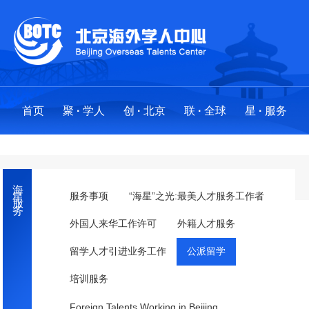
首页
聚
·
学人
创
·
北京
联
·
全球
星
·
服务
聚
创
联
星
·
·
·
·
学人
北京
全球
服务
海星服务
求才聚贤
政策法规
全球布局
服务事项
服务事项
“海星”之光:最美人才服务工作者
外国人来华工作许可
外籍人才服务
人才项目
创业地图
创新基地
“海星”之光:最美人才服务工作者
留学人才引进业务工作
公派留学
海外英才北京行
国际社区
分中心
外国人来华工作许可
·
工作站
培训服务
留学人才引进业务工作
Foreign Talents Working in Beijing