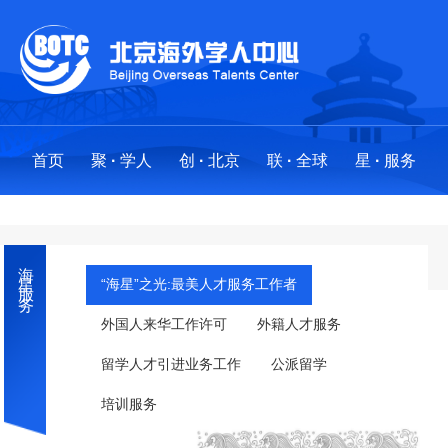
首页
聚
·
学人
创
·
北京
联
·
全球
星
·
服务
聚
创
联
星
·
·
·
·
学人
北京
全球
服务
海星服务
求才聚贤
政策法规
全球布局
服务事项
“海星”之光:最美人才服务工作者
外国人来华工作许可
外籍人才服务
人才项目
创业地图
创新基地
“海星”之光:最美人才服务工作者
留学人才引进业务工作
公派留学
海外英才北京行
国际社区
分中心
外国人来华工作许可
·
工作站
培训服务
留学人才引进业务工作