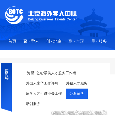
首页
聚
·
学人
创
·
北京
联
·
全球
星
·
服务
聚
创
联
星
·
·
·
·
学人
北京
全球
服务
海星服务
求才聚贤
政策法规
全球布局
服务事项
“海星”之光:最美人才服务工作者
外国人来华工作许可
外籍人才服务
人才项目
创业地图
创新基地
“海星”之光:最美人才服务工作者
留学人才引进业务工作
公派留学
海外英才北京行
国际社区
分中心
外国人来华工作许可
·
工作站
培训服务
留学人才引进业务工作