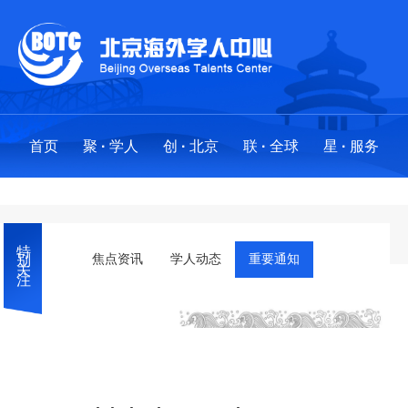
首页
聚
·
学人
创
·
北京
联
·
全球
星
·
服务
聚
创
联
星
·
·
·
·
学人
北京
全球
服务
特别关注
求才聚贤
政策法规
全球布局
服务事项
焦点资讯
学人动态
重要通知
人才项目
创业地图
创新基地
“海星”之光:最美人才服务工作者
海外英才北京行
国际社区
分中心
外国人来华工作许可
·
工作站
留学人才引进业务工作