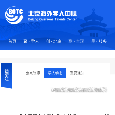
首页
聚
·
学人
创
·
北京
联
·
全球
星
·
服务
聚
创
联
星
·
·
·
·
学人
北京
全球
服务
特别关注
求才聚贤
政策法规
全球布局
服务事项
焦点资讯
学人动态
重要通知
人才项目
创业地图
创新基地
“海星”之光:最美人才服务工作者
海外英才北京行
国际社区
分中心
外国人来华工作许可
·
工作站
留学人才引进业务工作