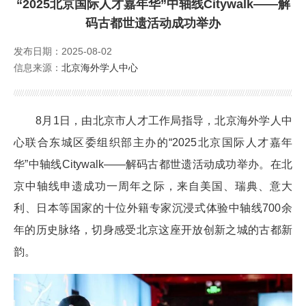
“2025北京国际人才嘉年华”中轴线Citywalk——解
外籍人才服务
码古都世遗活动成功举办
发布日期：2025-08-02
公派留学
信息来源：
北京海外学人中心
培训服务
Foreign Talents Working in Beijing
8月1日，由北京市人才工作局指导，北京海外学人中
心联合东城区委组织部主办的“2025北京国际人才嘉年
华”中轴线Citywalk——解码古都世遗活动成功举办。在北
京中轴线申遗成功一周年之际，来自美国、瑞典、意大
利、日本等国家的十位外籍专家沉浸式体验中轴线700余
年的历史脉络，切身感受北京这座开放创新之城的古都新
韵。