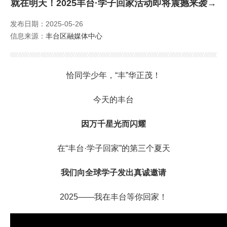
就在明天！2025丰台·学子回家活动即将震撼来袭→
外籍人才服务
发布日期：2025-05-26
信息来源：
丰台区融媒体中心
公派留学
培训服务
恰同学少年，“丰”华正茂！
Foreign Talents Working in Beijing
今天的丰台
因万千星光而闪耀
在“丰台·学子回家”的第三个夏天
我们向全球学子发出真诚邀请
2025——我在丰台等你回家！