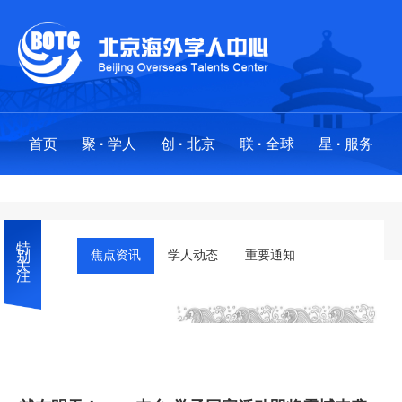
首页
聚
·
学人
创
·
北京
联
·
全球
星
·
服务
聚
创
联
星
·
·
·
·
学人
北京
全球
服务
特别关注
求才聚贤
政策法规
全球布局
服务事项
焦点资讯
学人动态
重要通知
人才项目
创业地图
创新基地
“海星”之光:最美人才服务工作者
海外英才北京行
国际社区
分中心
外国人来华工作许可
·
工作站
留学人才引进业务工作