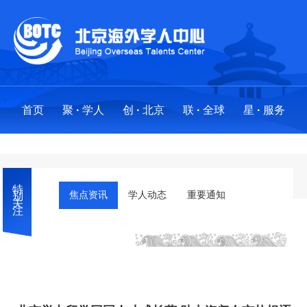
首页
聚
·
学人
创
·
北京
联
·
全球
星
·
服务
聚
创
联
星
·
·
·
·
学人
北京
全球
服务
特别关注
求才聚贤
政策法规
全球布局
服务事项
焦点资讯
学人动态
重要通知
人才项目
创业地图
创新基地
“海星”之光:最美人才服务工作者
海外英才北京行
国际社区
分中心
外国人来华工作许可
·
工作站
留学人才引进业务工作