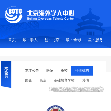
首页
聚
·
学人
创
·
北京
联
·
全球
星
·
服务
聚
创
联
星
·
·
·
·
学人
北京
全球
服务
求才聚贤
求才聚贤
政策法规
全球布局
服务事项
求才公告
医院
高校
科研机构
国企
民企
基础教育学校
其他
人才项目
创业地图
创新基地
“海星”之光:最美人才服务工作者
海外英才北京行
国际社区
分中心
外国人来华工作许可
·
工作站
留学人才引进业务工作