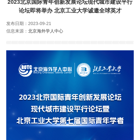
2023北京国际青年创新发展论坛现代城市建设平行
外籍人才服务
论坛即将举办 北京工业大学诚邀全球英才
发布日期：2023-09-21
公派留学
信息来源：
北京海外学人中心
培训服务
Foreign Talents Working in Beijing