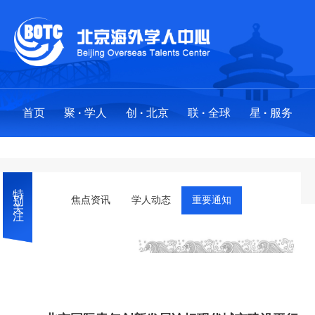
首页
聚
·
学人
创
·
北京
联
·
全球
星
·
服务
聚
创
联
星
·
·
·
·
学人
北京
全球
服务
特别关注
求才聚贤
政策法规
全球布局
服务事项
焦点资讯
学人动态
重要通知
人才项目
创业地图
创新基地
“海星”之光:最美人才服务工作者
海外英才北京行
国际社区
分中心
外国人来华工作许可
·
工作站
留学人才引进业务工作